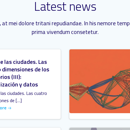
Latest news
 at mei dolore tritani repudiandae. In his nemore tem
prima vivendum consetetur.
e las ciudades. Las
 dimensiones de los
rios (III):
lización y datos
las ciudades. Las cuatro
ones de […]
ore