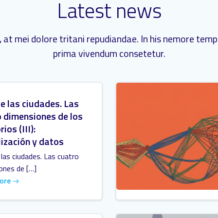
Latest news
 at mei dolore tritani repudiandae. In his nemore tem
prima vivendum consetetur.
e las ciudades. Las
 dimensiones de los
rios (III):
lización y datos
las ciudades. Las cuatro
ones de […]
ore